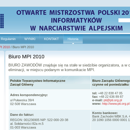
Regulamin
WYNIKI
KONTAKT
Historia
I 2010
/
Biuro MPI 2010
Biuro MPI 2010
BIURO ZAWODÓW znajduje się na stałe w siedzibie organizatora, a w c
eliminacji, w miejscu podanym w komunikacie MPI.
Polskie Towarzystwo Informatyczne
Biuro Zarządu Głównego 
Zarząd Główny
czynne od poniedziałku d
tel:
+48 22 838 47 05
Adres korspondencyjny:
fax:
+48 22 636 89 87
ul Puławska 39/4
e-mail:
pti@pti.org.pl
www:
http://www.pti.org.pl
02-508 Warszawa
Konto bankowe:
Dane do faktur:
Bank Zachodni WBK S.A.
REGON: 001236905 NIP: 522-000-20-38
20 1090 1056 0000 0001 
al. Solidarności 82a m.5
01-003 Warszawa