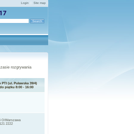
Login
Site map
zasie rozgrywania
PTI (ul. Puławska 39/4)
o piątku 8:00 - 16:00
 4 O/Warszawa
1121 2222