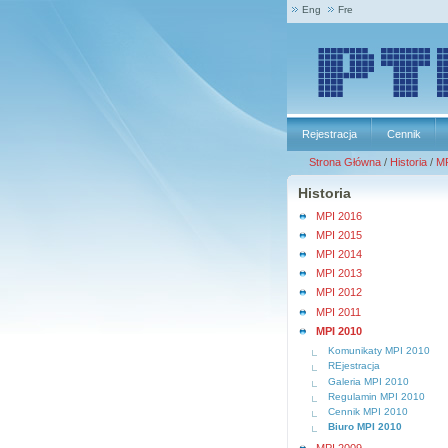
Eng
Fre
Rejestracja
Cennik
Strona Główna
/
Historia
/
MP
Historia
MPI 2016
MPI 2015
MPI 2014
MPI 2013
MPI 2012
MPI 2011
MPI 2010
Komunikaty MPI 2010
REjestracja
Galeria MPI 2010
Regulamin MPI 2010
Cennik MPI 2010
Biuro MPI 2010
MPI 2009