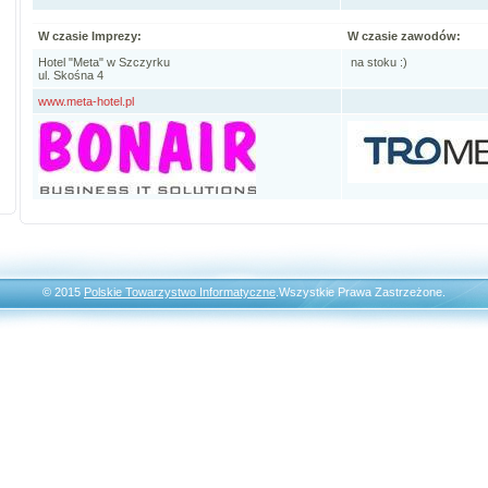
W czasie Imprezy:
W czasie zawodów:
Hotel "Meta" w Szczyrku
na stoku :)
ul. Skośna 4
www.meta-hotel.pl
© 2015
Polskie Towarzystwo Informatyczne
.Wszystkie Prawa Zastrzeżone.